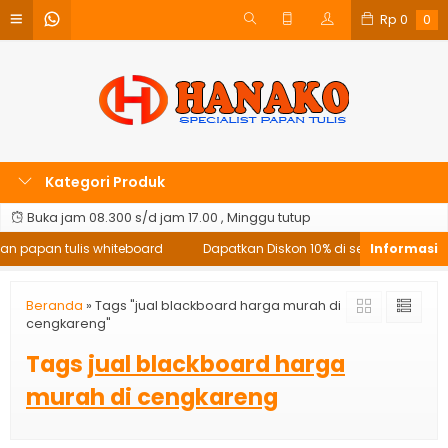
Rp
0
0
Kategori Produk
Buka jam 08.300 s/d jam 17.00 , Minggu tutup
an papan tulis whiteboard
Dapatkan Diskon 10% di setiap pembelia
Beranda
»
Tags "jual blackboard harga murah di
cengkareng"
Tags
jual blackboard harga
murah di cengkareng