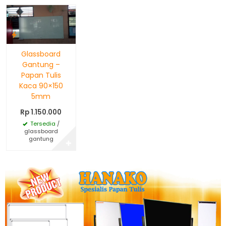
Glassboard
Gantung –
Papan Tulis
Kaca 90×150
5mm
Rp 1.150.000
Tersedia
/
glassboard
gantung
✚