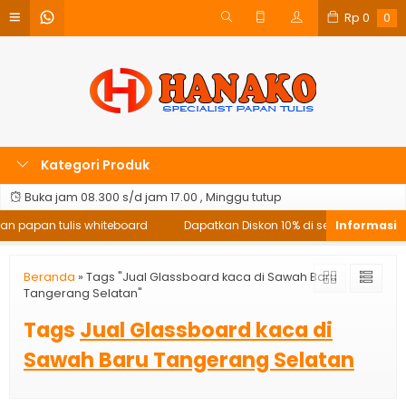
Rp
0
0
Kategori Produk
Buka jam 08.300 s/d jam 17.00 , Minggu tutup
an papan tulis whiteboard
Dapatkan Diskon 10% di setiap pembelia
Beranda
»
Tags "Jual Glassboard kaca di Sawah Baru
Tangerang Selatan"
Tags
Jual Glassboard kaca di
Sawah Baru Tangerang Selatan