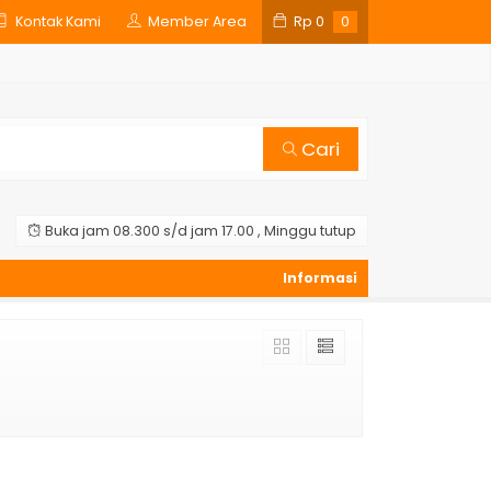
Kontak Kami
Member Area
Rp
0
0
Cari
Buka jam 08.300 s/d jam 17.00 , Minggu tutup