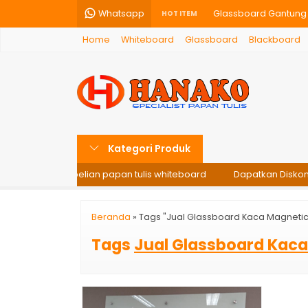
Whatsapp
Glassboard Gantung –
HOT ITEM
Home
Whiteboard
Glassboard
Blackboard
Papan Tulis Whiteboa
Blackboard Hanako 60
Softboard Hanako 120
Papan Tulis Kaca Gla
Kategori Produk
Papan Tulis Kaca - Gl
di setiap pembelian papan tulis whiteboard
Dapatkan Diskon 1
Papan Tulis Blackboa
Papan Tulis Kaca Gla
Beranda
»
Tags "Jual Glassboard Kaca Magnetic 
Tags
Jual Glassboard Kaca