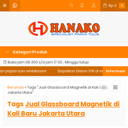
Rp
0
0
Kategori Produk
Buka jam 08.300 s/d jam 17.00 , Minggu tutup
an papan tulis whiteboard
Dapatkan Diskon 10% di setiap pembelia
Beranda
»
Tags "Jual Glassboard Magnetik di Kali Baru
Jakarta Utara"
Tags
Jual Glassboard Magnetik di
Kali Baru Jakarta Utara