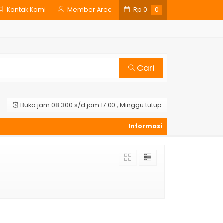
Kontak Kami
Member Area
Rp
0
0
Cari
Buka jam 08.300 s/d jam 17.00 , Minggu tutup