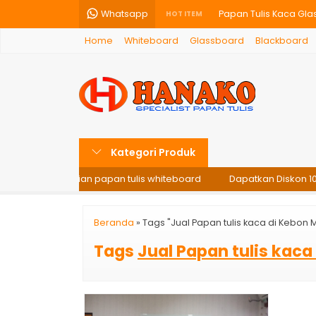
Whatsapp
Papan Tulis Kaca Glas
HOT ITEM
Home
Whiteboard
Glassboard
Blackboard
Papan Tulis Whiteboar
Glassboard – Papan T
Papan Tulis Kaca - Gl
Papan Tulis Kaca Gla
Kategori Produk
Papan Tulis Blackboa
 setiap pembelian papan tulis whiteboard
Dapatkan Diskon 10%
Papan Tulis Kaca Gla
Papan Mading 90X180 
Beranda
»
Tags "Jual Papan tulis kaca di Kebon 
Tags
Jual Papan tulis kac