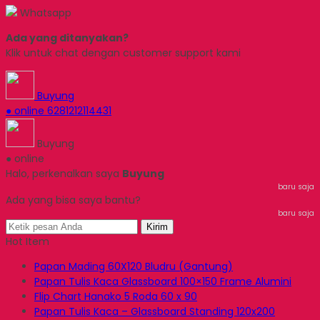
Whatsapp
Ada yang ditanyakan?
Klik untuk chat dengan customer support kami
Buyung
● online
6281212114431
Buyung
● online
Halo, perkenalkan saya
Buyung
baru saja
Ada yang bisa saya bantu?
baru saja
Kirim
Hot Item
Papan Mading 60X120 Bludru (Gantung)
Papan Tulis Kaca Glassboard 100×150 Frame Alumini
Flip Chart Hanako 5 Roda 60 x 90
Papan Tulis Kaca – Glassboard Standing 120x200