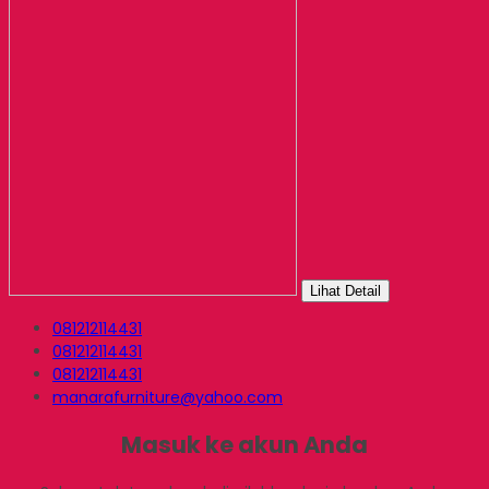
Lihat Detail
081212114431
081212114431
081212114431
manarafurniture@yahoo.com
Masuk ke akun Anda