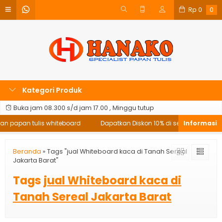
Rp
0
0
Kategori Produk
Buka jam 08.300 s/d jam 17.00 , Minggu tutup
an papan tulis whiteboard
Dapatkan Diskon 10% di setiap pembelia
Beranda
»
Tags "jual Whiteboard kaca di Tanah Sereal
Jakarta Barat"
Tags
jual Whiteboard kaca di
Tanah Sereal Jakarta Barat