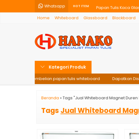
Whatsapp
Papan Tulis Kaca Gla
HOT ITEM
Home
Whiteboard
Glassboard
Blackboard
Softboard Hanako 90
Papan Tulis Sekolah
Papan Tulis Kaca Gl
Blackboard Hanako 90
Kategori Produk
Papan Tulis Kaca Gla
0% di setiap pembelian papan tulis whiteboard
Dapatkan Disko
Papan Tulis Whitebo
Glassboard Gantung 
Beranda
»
Tags "Jual Whiteboard Magnet Duren
Tags
Jual Whiteboard Mag