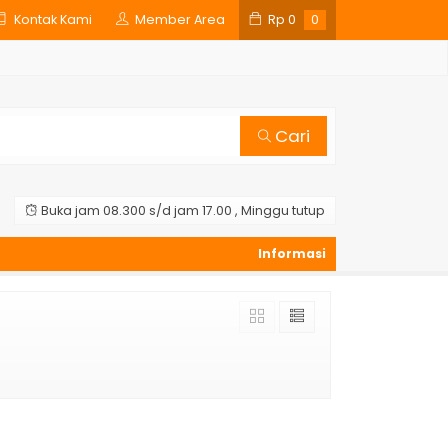
Kontak Kami
Member Area
Rp
0
0
Cari
Buka jam 08.300 s/d jam 17.00 , Minggu tutup