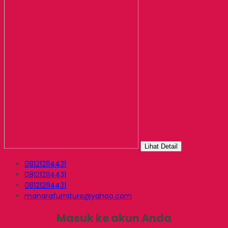
Lihat Detail
081212114431
081212114431
081212114431
manarafurniture@yahoo.com
Masuk ke akun Anda