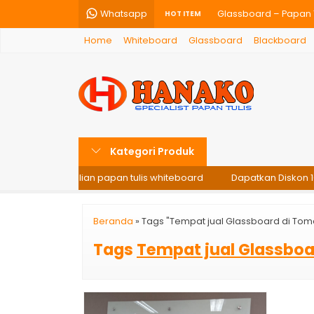
Whatsapp
Glassboard – Papan T
HOT ITEM
Home
Whiteboard
Glassboard
Blackboard
Papan Tulis Kaca Glas
Papan Tulis Whiteboa
Papan Tulis Kaca Gla
Softboard Hanako 120
Kategori Produk
Papan Tulis Whiteboa
i setiap pembelian papan tulis whiteboard
Dapatkan Diskon 10%
Papan Tulis Whiteboa
Papan Tulis Kaca Glas
Beranda
»
Tags "Tempat jual Glassboard di Tom
Tags
Tempat jual Glassboa