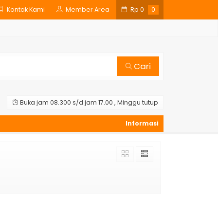
Kontak Kami
Member Area
Rp
0
0
Cari
Buka jam 08.300 s/d jam 17.00 , Minggu tutup