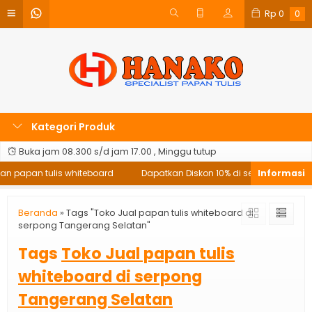
Rp
0
0
Kategori Produk
Buka jam 08.300 s/d jam 17.00 , Minggu tutup
an papan tulis whiteboard
Dapatkan Diskon 10% di setiap pembelia
Beranda
»
Tags "Toko Jual papan tulis whiteboard di
serpong Tangerang Selatan"
Tags
Toko Jual papan tulis
whiteboard di serpong
Tangerang Selatan