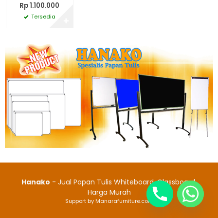
Rp 1.100.000
Tersedia
✚
Hanako
- Jual Papan Tulis Whiteboard, Glassboard,
Harga Murah
Support by Manarafurniture.com