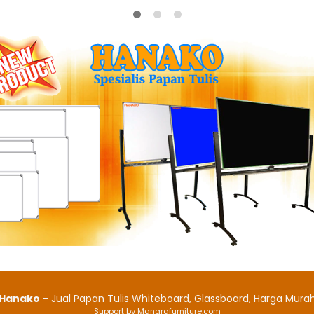
Hanako
- Jual Papan Tulis Whiteboard, Glassboard, Harga Mura
Support by Manarafurniture.com