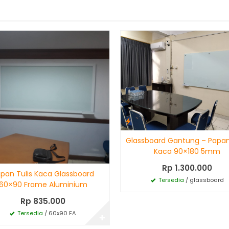
Glassboard Gantung – Papan
Kaca 90×180 5mm
Rp 1.300.000
pan Tulis Kaca Glassboard
Tersedia
/ glassboard
60×90 Frame Aluminium
Rp 835.000
Tersedia
/ 60x90 FA
✚