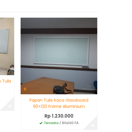
Glassboard 
Kac
 Tulis
R
Tersedi
Papan Tulis Kaca Glassboard
✚
90×120 Frame Aluminium
Rp 1.230.000
Tersedia
/ 90x120 FA
✚