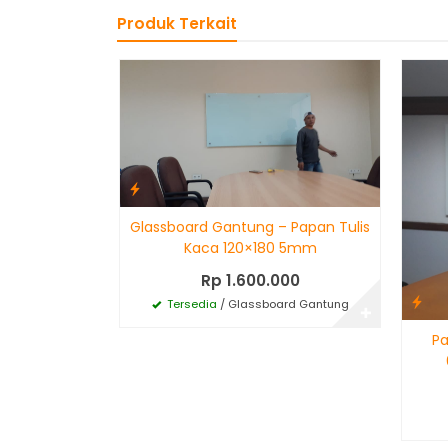
Produk Terkait
Glassboard Gantung – Papan Tulis
Kaca 120×180 5mm
Rp 1.600.000
Tersedia
/ Glassboard Gantung
✚
Pa