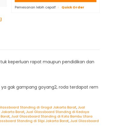
Pemesanan lebih cepat!
Quick Order
g
ntuk keperluan rapat maupun pendidikan dan
h ya gak gampang goyang2, roda terdapat rem
Glassboard Standing di Grogol Jakarta Barat
,
Jual
 Jakarta Barat
,
Jual Glassboard Standing di Kedoya
 Barat
,
Jual Glassboard Standing di Kota Bambu Utara
assboard Standing di Slipi Jakarta Barat
,
Jual Glassboard