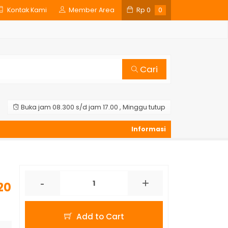
Kontak Kami
Member Area
Rp
0
0
Cari
Buka jam 08.300 s/d jam 17.00 , Minggu tutup
-
+
20
Add to Cart