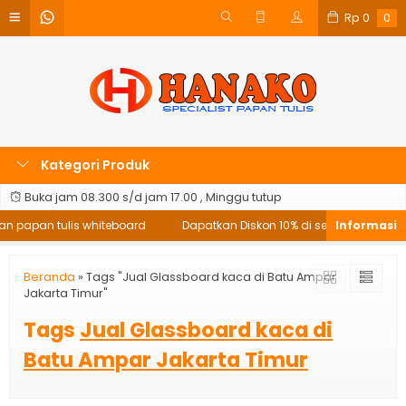
Rp
0
0
Kategori Produk
Buka jam 08.300 s/d jam 17.00 , Minggu tutup
an papan tulis whiteboard
Dapatkan Diskon 10% di setiap pembelian
Beranda
»
Tags "Jual Glassboard kaca di Batu Ampar
Jakarta Timur"
Tags
Jual Glassboard kaca di
Batu Ampar Jakarta Timur