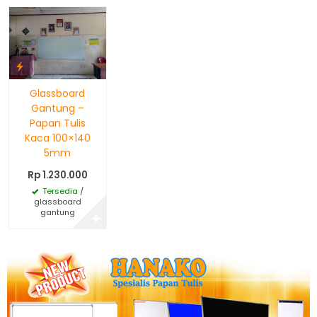
Glassboard
Gantung –
Papan Tulis
Kaca 100×140
5mm
Rp 1.230.000
Tersedia
/
glassboard
gantung
✚