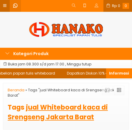
Rp
0
0
Kategori Produk
Buka jam 08.300 s/d jam 17.00 , Minggu tutup
belian papan tulis whiteboard
Dapatkan Diskon 10% di setiap pembe
Beranda
»
Tags "jual Whiteboard kaca di Srengseng Jakarta
Barat"
Tags
jual Whiteboard kaca di
Srengseng Jakarta Barat