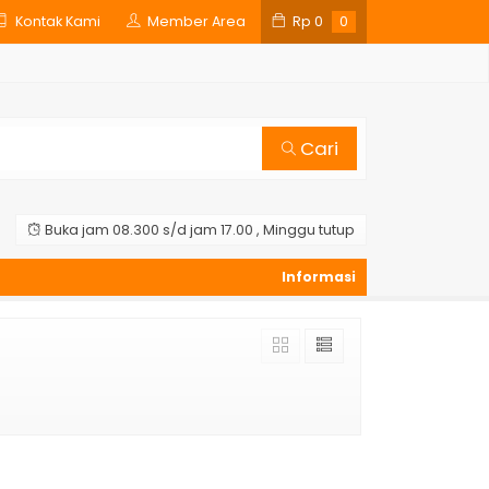
Kontak Kami
Member Area
Rp
0
0
Cari
Buka jam 08.300 s/d jam 17.00 , Minggu tutup