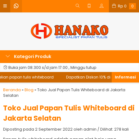
Rp
0
0
Kategori Produk
Buka jam 08.300 s/d jam 17.00 , Minggu tutup
ian papan tulis whiteboard
Dapatkan Diskon 10% di setiap pembelia
Beranda
»
Blog
»
Toko Jual Papan Tulis Whiteboard di Jakarta
Selatan
Toko Jual Papan Tulis Whiteboard di
Jakarta Selatan
Diposting pada 2 September 2022 oleh admin / Dilihat: 278 kali